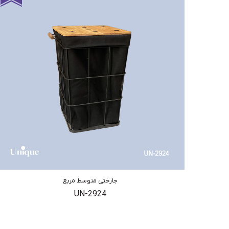
جارختی متوسط مربع
UN-2924