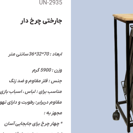
UN-2935
جارختی چرخ دار
ابعاد : 70*32*36 سانتی متر
وزن : 5900 گرم
جنس : فلز مقاوم و ضد زنگ
... مناسب برای : لباس ، اسباب بازی ، پتو و
مقاوم دربرابر: رطوبت و دارای تهویه مناسب برای جلوگیری از بوی نامطبوع
: مجهز به
چهار چرخ برای جابجایی آسان *