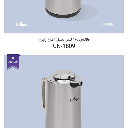
فلاکس 1/6 لیتر استیل (طرح ژاپن)
UN-1809