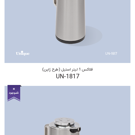
فلاکس 1 لیتر استیل (طرح ژاپن)
UN-1817