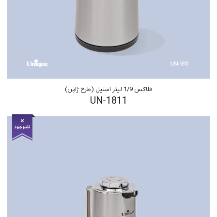
فلاکس 1/9 لیتر استیل (طرح ژاپن)
UN-1811