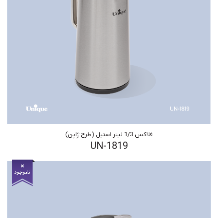
فلاکس 1/3 لیتر استیل (طرح ژاپن)
UN-1819