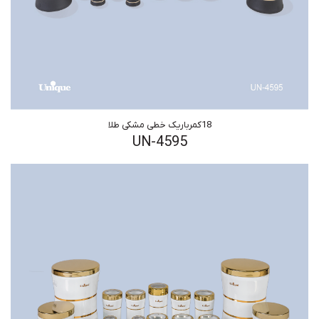
18کمرباریک خطی مشکی طلا
UN-4595