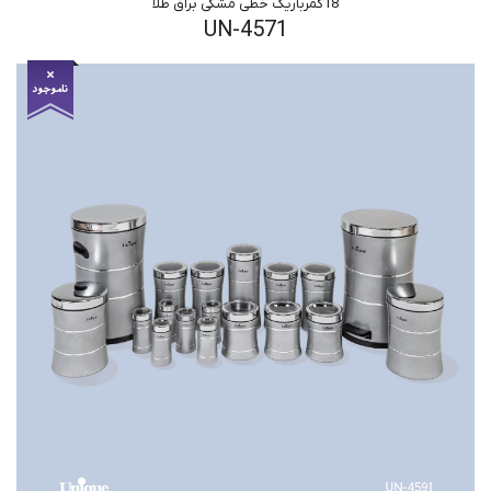
18کمرباریک خطی مشکی براق طلا
UN-4571