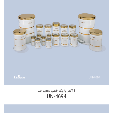
18کمر باریک خطی سفید طلا
UN-4694