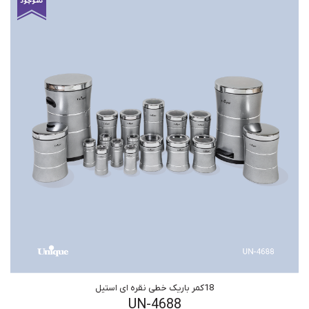
18کمر باریک خطی نقره ای استیل
UN-4688