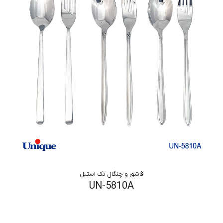
قاشق و چنگال تک استیل
UN-5810A