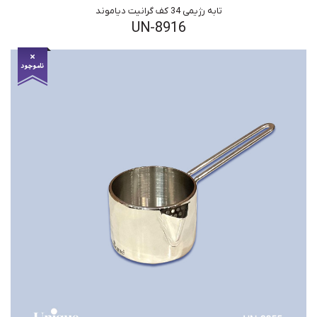
تابه رژیمی 34 کف گرانیت دیاموند
UN-8916