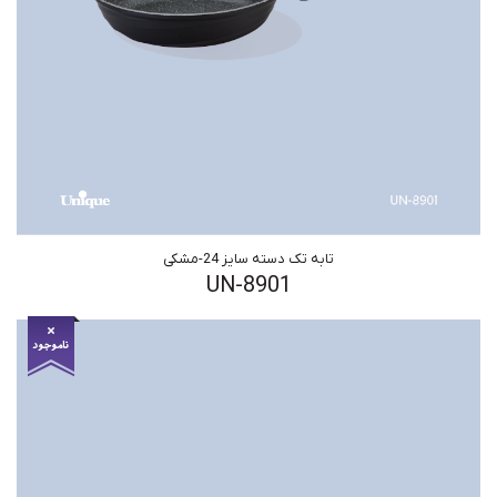
تابه تک دسته سایز 24-مشکی
UN-8901