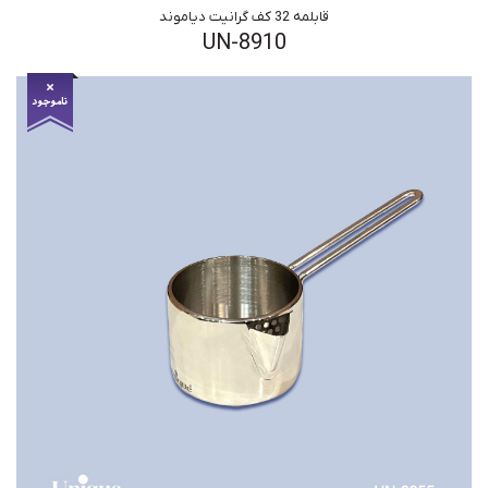
قابلمه 32 کف گرانیت دیاموند
UN-8910