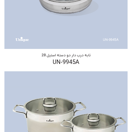
تابه درب دار دو دسته استیل 28
UN-9945A