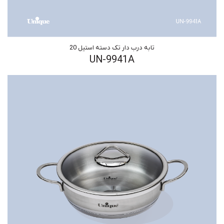
تابه درب دار تک دسته استیل 20
UN-9941A