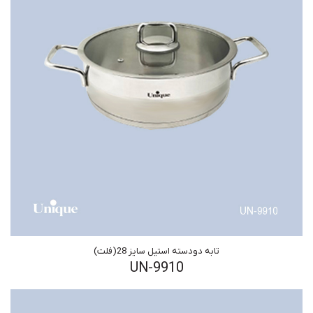
تابه دودسته استیل سایز 28(فلت)
UN-9910