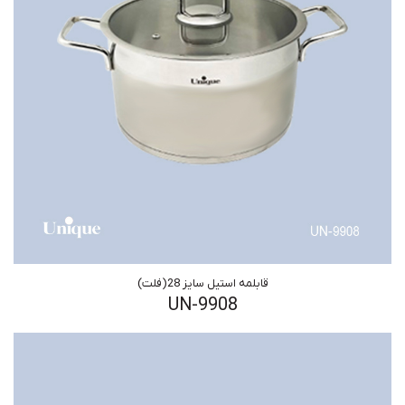
قابلمه استیل سایز 28(فلت)
UN-9908