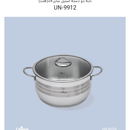
تابه دو دسته استیل سایز 24(فلت)
UN-9912