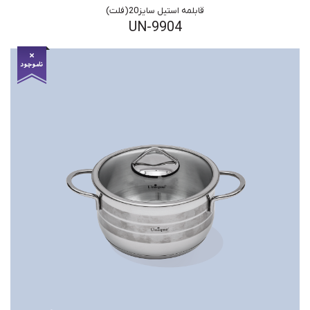
قابلمه استیل سایز20(فلت)
UN-9904