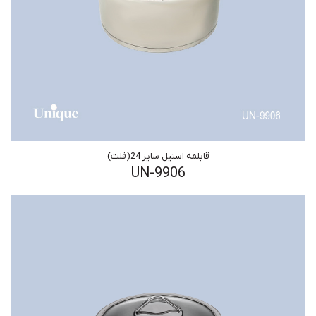
قابلمه استیل سایز 24(فلت)
UN-9906