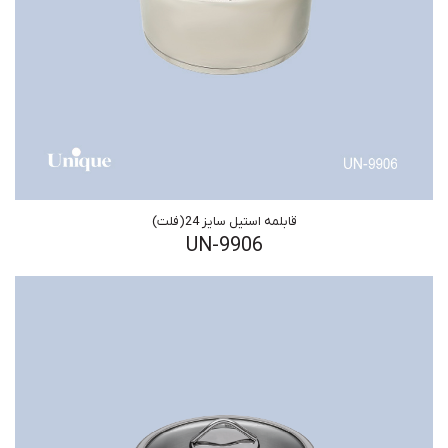
قابلمه استیل سایز 24(فلت)
UN-9906