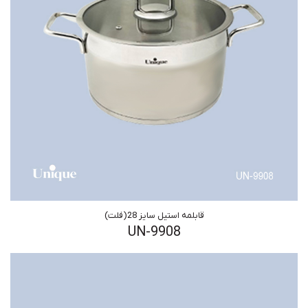
قابلمه استیل سایز 28(فلت)
UN-9908