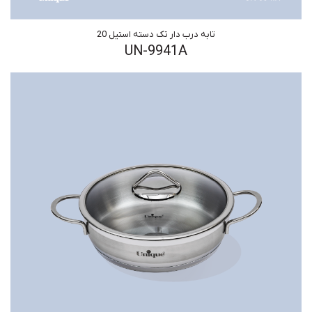
تابه درب دار تک دسته استیل 20
UN-9941A