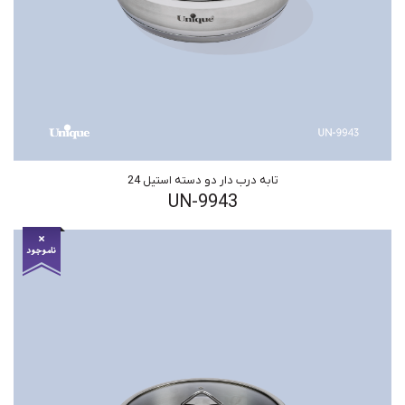
تابه درب دار دو دسته استیل 24
UN-9943