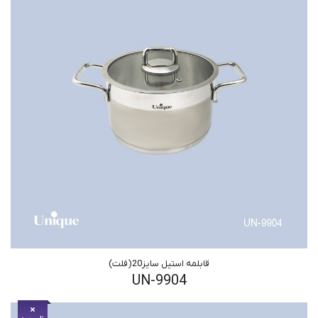
قابلمه استیل سایز20(فلت)
UN-9904