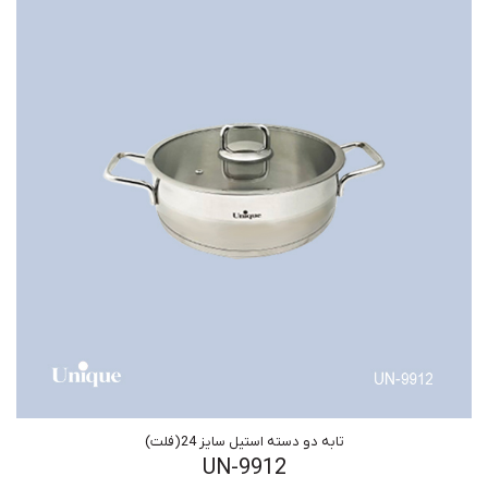
تابه دو دسته استیل سایز 24(فلت)
UN-9912