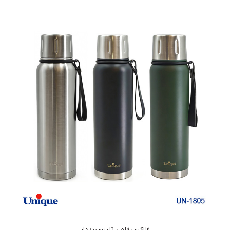
فلاکس قلمی 1لیتر- بنددار