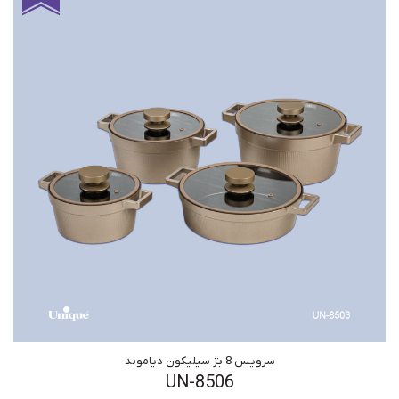
سرویس 8 بژ سیلیکون دیاموند
UN-8506