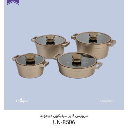
سرویس 8 بژ سیلیکون دیاموند
UN-8506