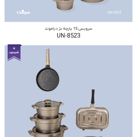
سرویس 15 پارچه بژ دیاموند
UN-8523