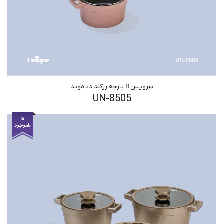
سرویس 8 پارچه رزگلد دیاموند
UN-8505