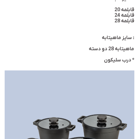
قابلمه 20
قابلمه 24
قابلمه 28
سایز ماهیتابه :
ماهیتابه 28 دو دسته
درب سلیکون *