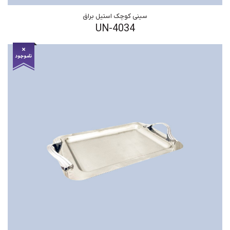
سینی کوچک استیل براق
UN-4034