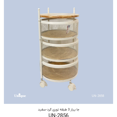
جا پیاز 3 طبقه توری گرد-سفید
UN-2856