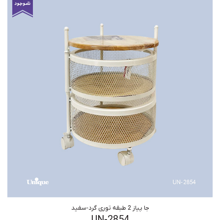
جا پیاز 2 طبقه توری گرد-سفید