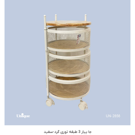
جا پیاز 3 طبقه توری گرد-سفید