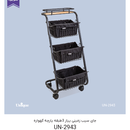
جای سیب زمینی پیاز 3طبقه پارچه گهواره
UN-2943