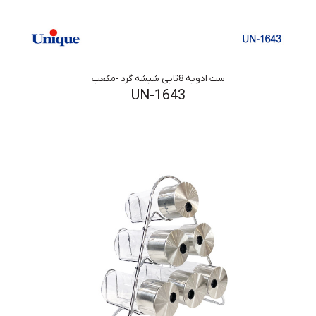
ست ادویه 8تایی شیشه گرد -مکعب
UN-1643