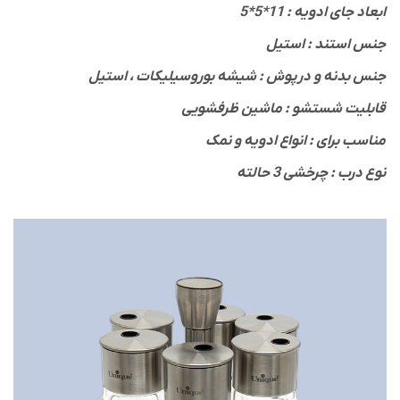
ابعاد جای ادویه : 11*5*5
جنس استند : استیل
جنس بدنه و درپوش : شیشه بوروسیلیکات ، استیل
قابلیت شستشو : ماشین ظرفشویی
مناسب برای : انواع ادویه و نمک
نوع درب : چرخشی 3 حالته