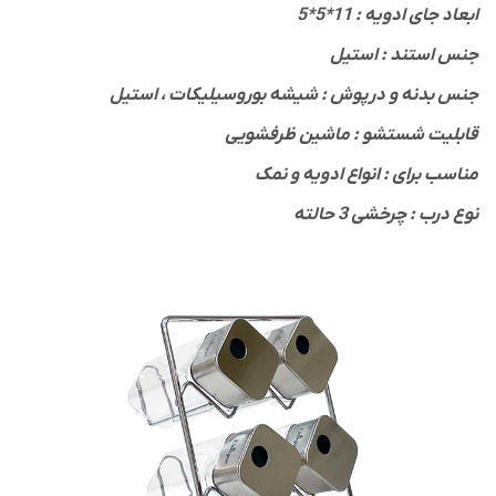
ابعاد جای ادویه : 11*5*5
جنس استند : استیل
جنس بدنه و درپوش : شیشه بوروسیلیکات ، استیل
قابلیت شستشو : ماشین ظرفشویی
مناسب برای : انواع ادویه و نمک
نوع درب : چرخشی 3 حالته