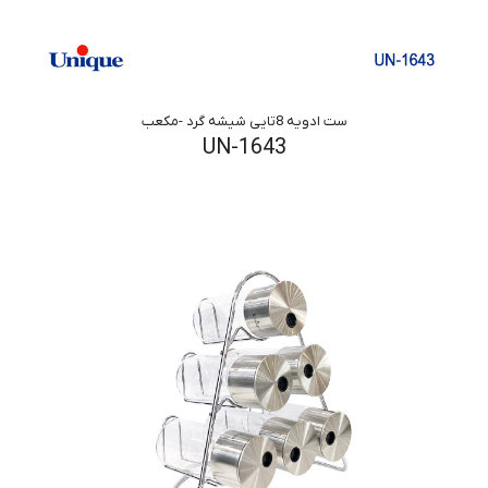
ست ادویه 8تایی شیشه گرد -مکعب
UN-1643