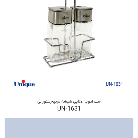
ست ادویه 2تایی شیشه مربع-رستورانی
UN-1631