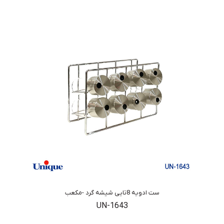
ست ادویه 8تایی شیشه گرد -مکعب
UN-1643