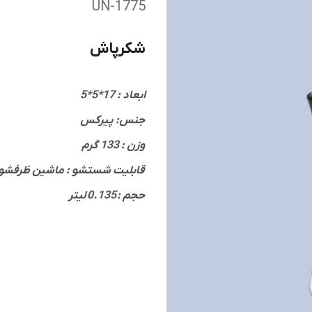
UN-1775
شکرپاش
ابعاد : 17*5*5
جنس: پیرکس
وزن : 133 گرم
قابلیت شستشو : ماشین ظرفشویی
حجم : 0.135 لیتر