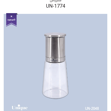
شکرپاش
UN-1774