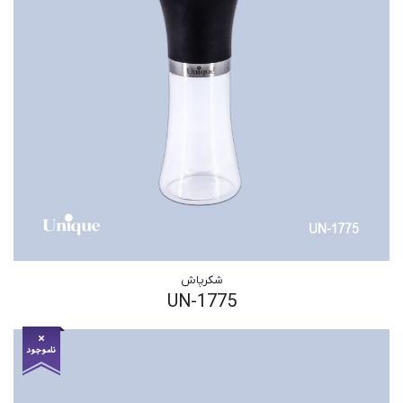
شکرپاش
UN-1775