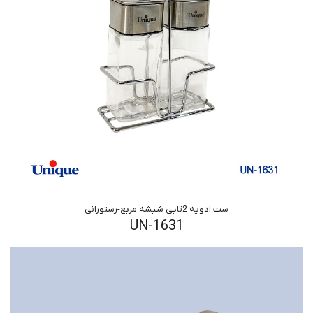
ست ادویه 2تایی شیشه مربع-رستورانی
UN-1631