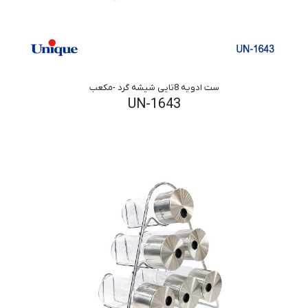
ست ادویه 8تایی شیشه گرد -مکعب
UN-1643