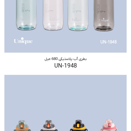
بطری آب پلاستیکی 680 میل
UN-1948