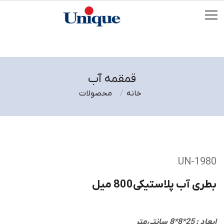
قمقمه آب
خانه
محصولات
UN-1980
بطری آب پلاستیکی800 میل
ابعاد : 25*8*8 سانتی‌متر