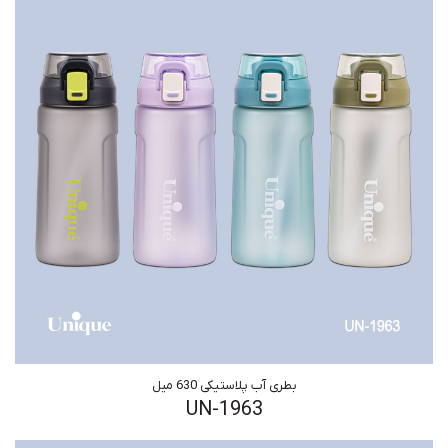
بطری آب پلاستیکی 630 میل
UN-1963