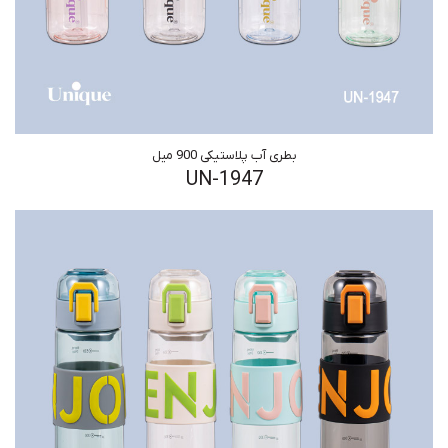
بطری آب پلاستیکی 900 میل
UN-1947