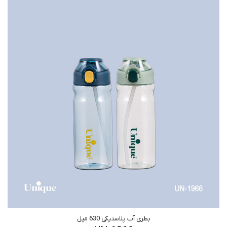
بطری آب پلاستیکی 630 میل