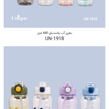
بطری آب پلاستیکی 680 میل
UN-1918