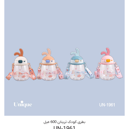
بطری کودک تریتان 600 میل