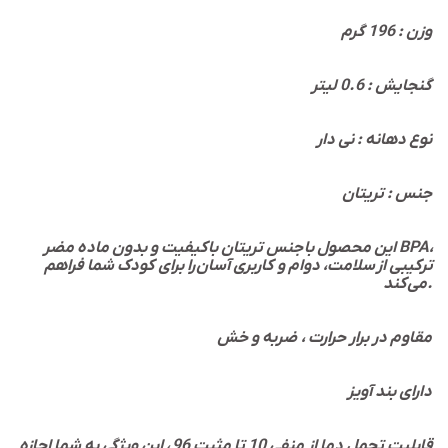
وزن : 196 گرم
گنجایش : 0.6 لیتر
نوع دهانه : نی دار
جنس : تریتان
این محصول با جنس تریتان باکیفیت و بدون ماده مضر BPA،
ترکیبی از سلامت، دوام و کاربری آسان را برای کودک شما فراهم
می‌کند.
مقاوم در برار حرارت ، ضربه و خش
دارای بند آویز
قابلیت تحمل دما از منفی 10 تا مثبت 96 ، این ویژگی به شما اجازه