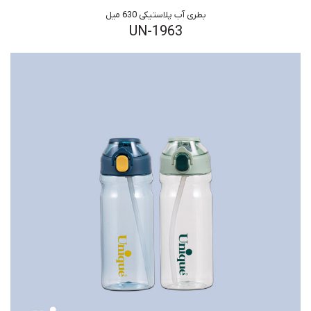
بطری آب پلاستیکی 630 میل
UN-1963