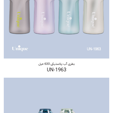
بطری آب پلاستیکی 630 میل
UN-1963