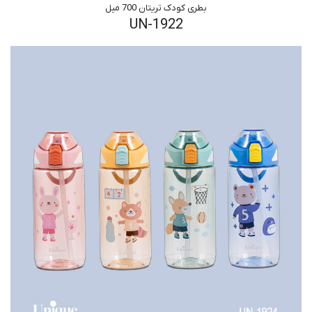
بطری کودک تریتان 700 میل
UN-1922