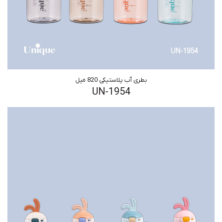
بطری آب پلاستیکی 820 میل
UN-1954