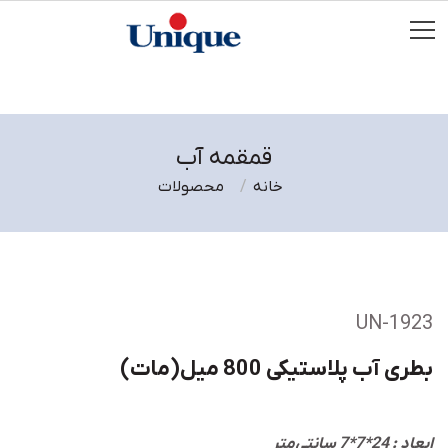
قمقمه آب
خانه
محصولات
UN-1923
بطری آب پلاستیکی 800 میل(مات)
ابعاد : 24*7*7 سانتی‌متر