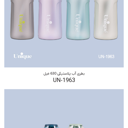
بطری آب پلاستیکی 630 میل
UN-1963