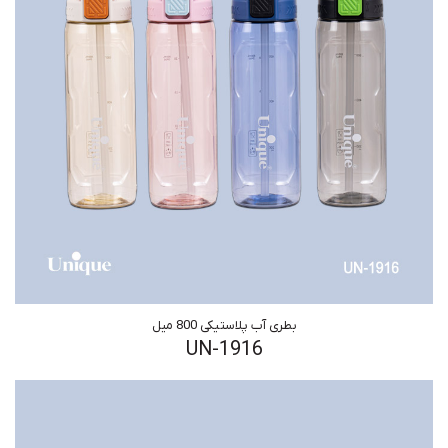
بطری آب پلاستیکی 800 میل
UN-1916