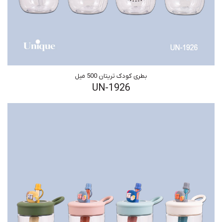
بطری کودک تریتان 500 میل
UN-1926