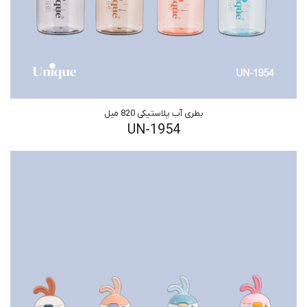
بطری آب پلاستیکی 820 میل
UN-1954