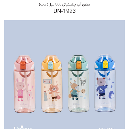
بطری آب پلاستیکی 800 میل(مات)
UN-1923