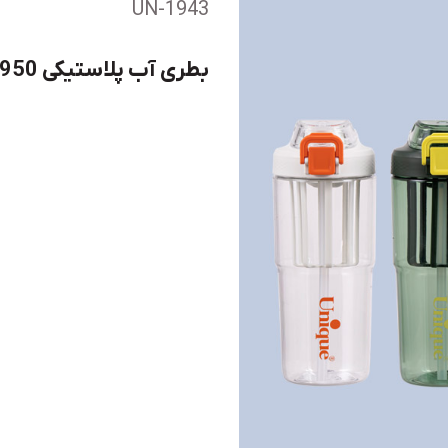
UN-1943
بطری آب پلاستیکی 950 میل