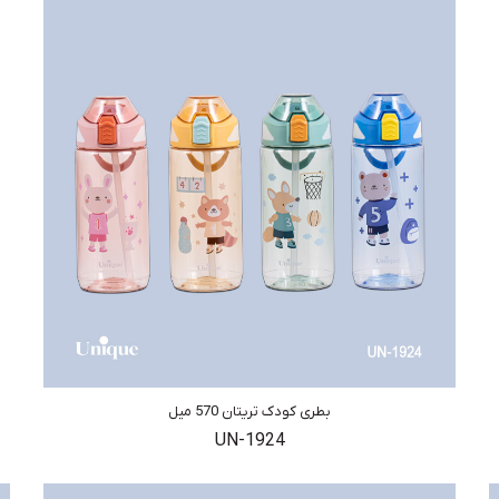
بطری کودک تریتان 570 میل
UN-1924