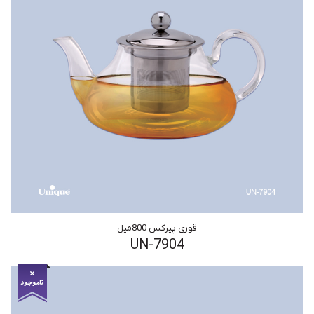
قوری پیرکس 800میل
UN-7904