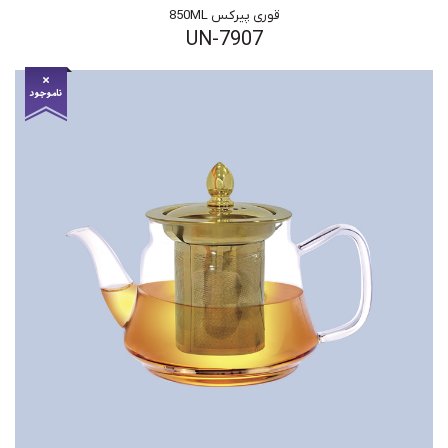
قوری پیرکس 850ML
UN-7907