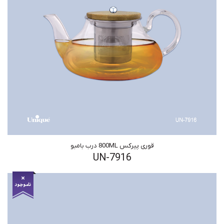
قوری پیرکس 800ML درب بامبو
UN-7916