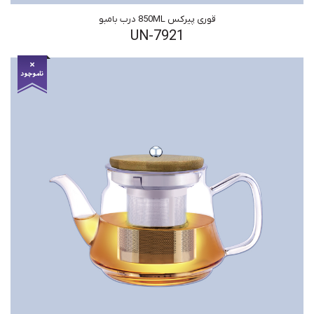
قوری پیرکس 850ML درب بامبو
UN-7921