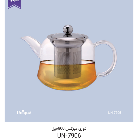
قوری پیرکس 800میل
UN-7906