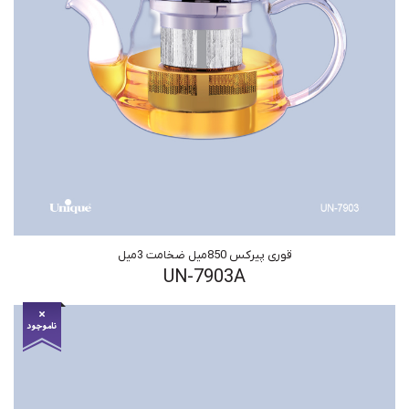
قوری پیرکس 850میل ضخامت 3میل
UN-7903A