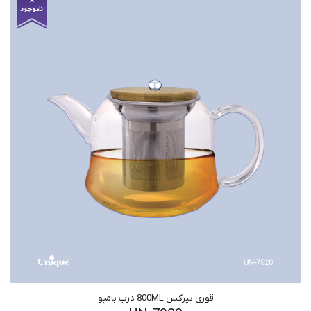
قوری پیرکس 800ML درب بامبو