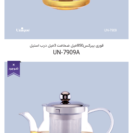
قوری پیرکس850میل ضخامت 3میل درب استیل
UN-7909A