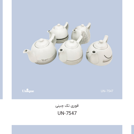
قوری تک چینی
UN-7547