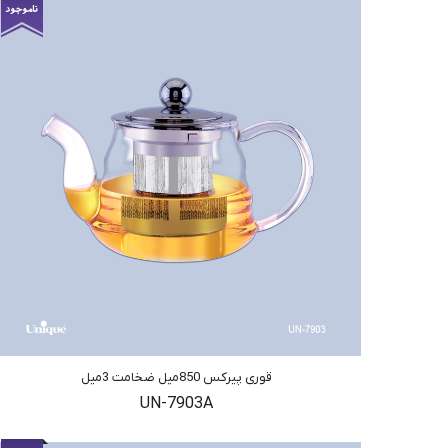
قوری پیرکس 850میل ضخامت 3میل
UN-7903A