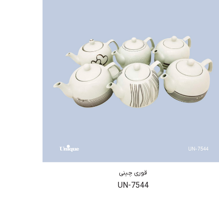
قوری چینی
UN-7544