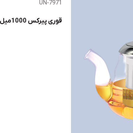
UN-7971
قوری پیرکس 1000میل ضخامت 3میل