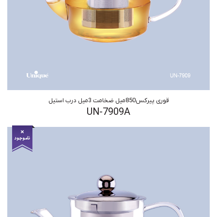
قوری پیرکس850میل ضخامت 3میل درب استیل
UN-7909A