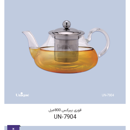
قوری پیرکس 800میل
UN-7904