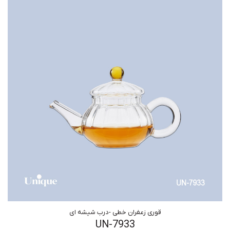
قوری زعفران خطی -درب شیشه ای
UN-7933