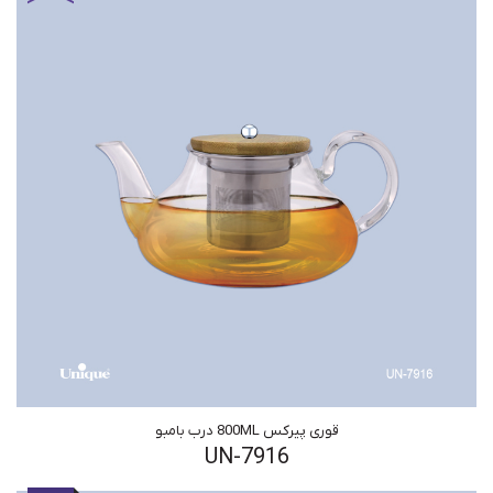
قوری پیرکس 800ML درب بامبو
UN-7916