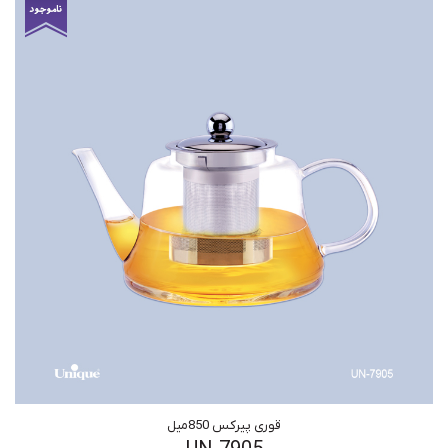
قوری پیرکس 850میل