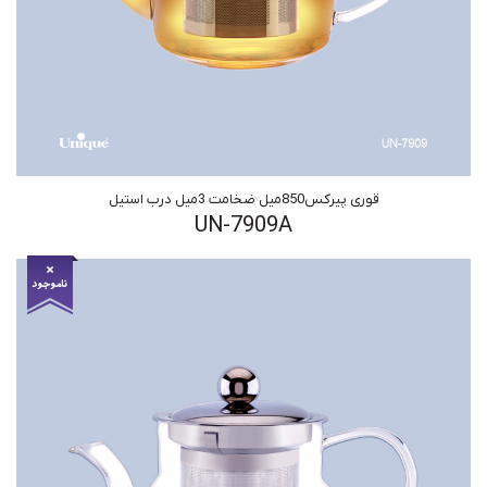
قوری پیرکس850میل ضخامت 3میل درب استیل
UN-7909A