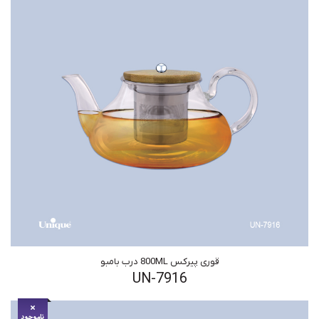
قوری پیرکس 800ML درب بامبو
UN-7916