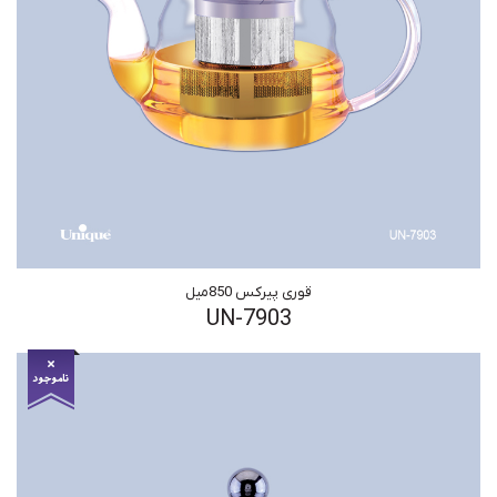
قوری پیرکس 850میل
UN-7903