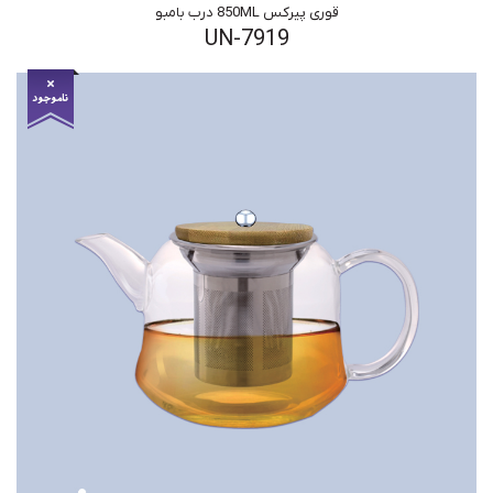
قوری پیرکس 850ML درب بامبو
UN-7919