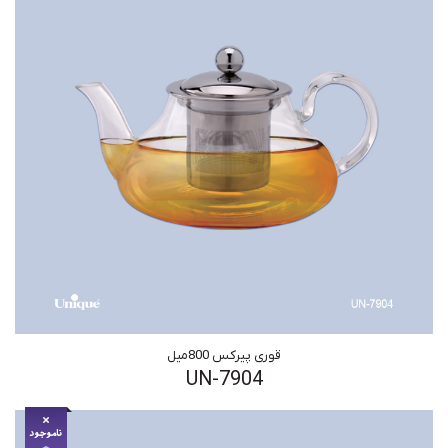
قوری پیرکس 800میل
UN-7904