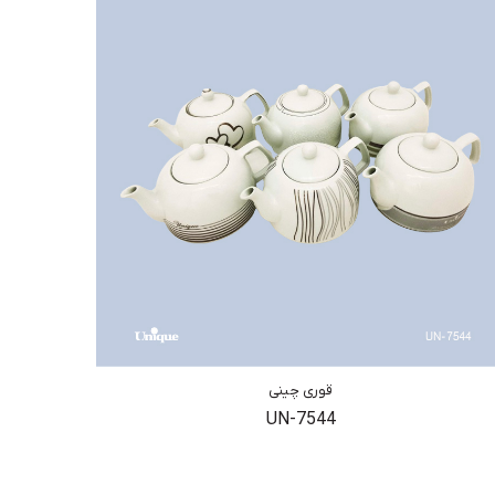
قوری چینی
UN-7544