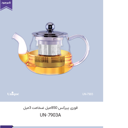
قوری پیرکس 850میل ضخامت 3میل
UN-7903A