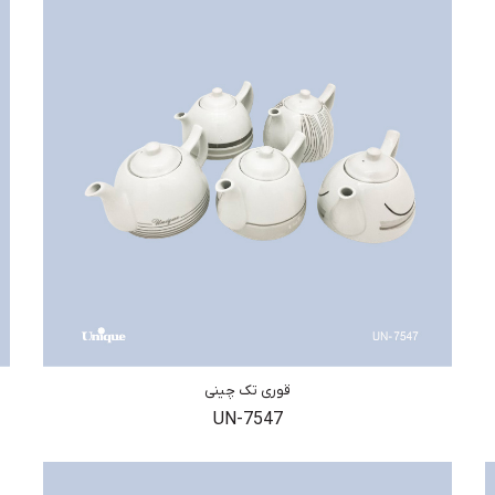
قوری تک چینی
UN-7547