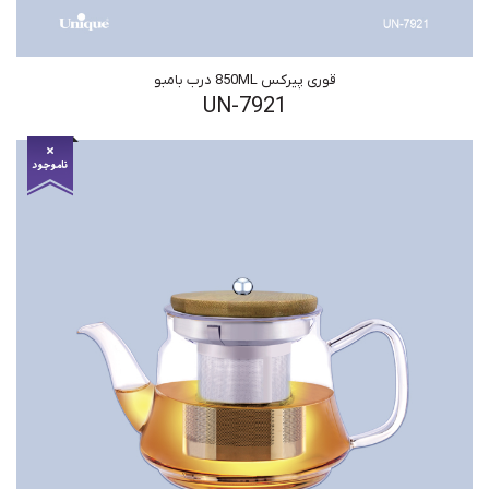
قوری پیرکس 850ML درب بامبو
UN-7921