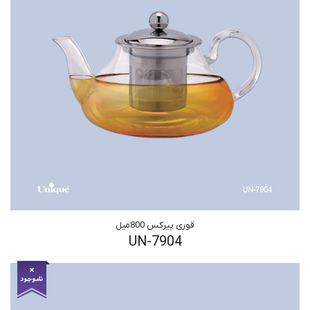
قوری پیرکس 800میل
UN-7904