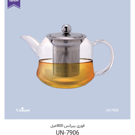
قوری پیرکس 800میل
UN-7906