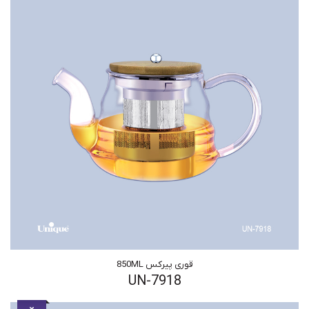
قوری پیرکس 850ML
UN-7918