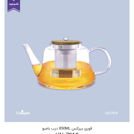
قوری پیرکس 850ML درب بامبو