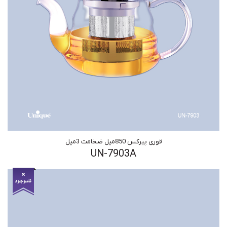
قوری پیرکس 850میل ضخامت 3میل
UN-7903A