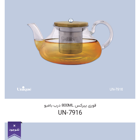
قوری پیرکس 800ML درب بامبو
UN-7916