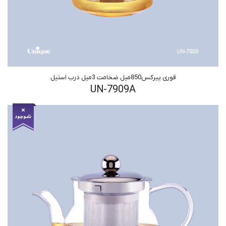
قوری پیرکس850میل ضخامت 3میل درب استیل
UN-7909A